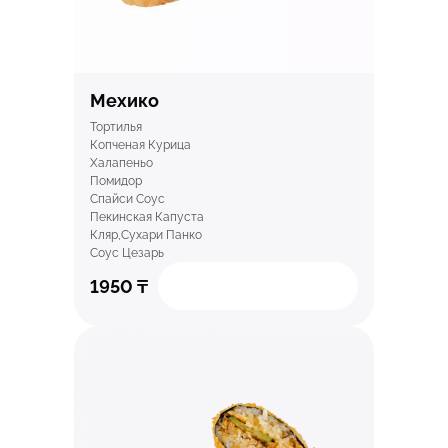
Мехико
Тортилья
Копченая Курица
Халапеньо
Помидор
Спайси Соус
Пекинская Капуста
Кляр,Сухари Панко
Соус Цезарь
1950
₸