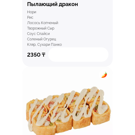
Пылающий дракон
Нори
Рис
Лосось Копченый
Творожный Сыр
Соус Спайси
Соленый Огурец
Кляр, Сухари Панко
2350
₸
Быстрый просмотр