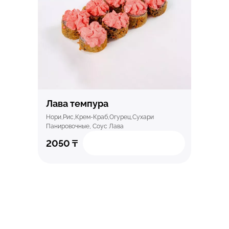
Быстрый просмотр
Лава темпура
Нори,рис,крем-Краб,огурец,сухари
Панировочные, Соус Лава
2050
₸