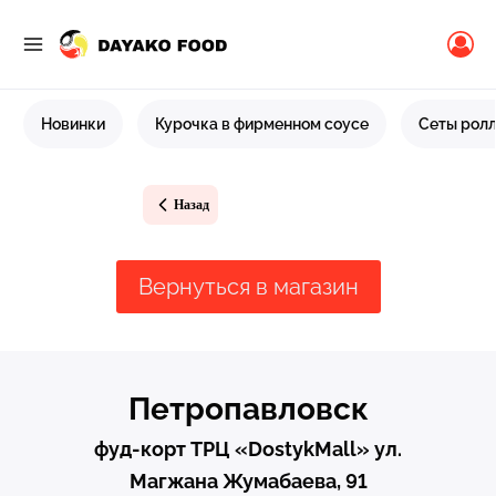
Перейти
к
содержимому
Новинки
Курочка в фирменном соусе
Сеты рол
Назад
Вернуться в магазин
Петропавловск
фуд-корт ТРЦ «DostykMаll» ул.
Магжана Жумабаева, 91