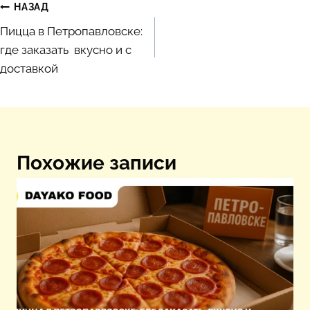
Навигация
НАЗАД
Пицца в Петропавловске:
по
где заказать вкусно и с
записям
доставкой
Похожие записи