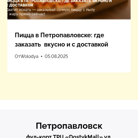
Пицца в Петропавловске: где
заказать вкусно и с доставкой
От
Wolodya
05.08.2025
Петропавловск
фуд-корт ТРЦ «DostykMаll» ул.