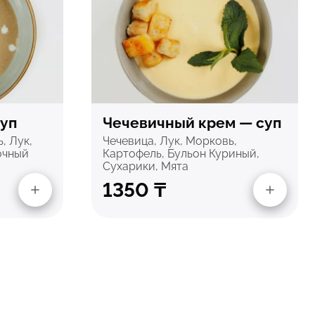
отр
Быстрый просмотр
суп
Чечевичный крем — суп
, Лук,
Чечевица, Лук, Морковь,
очный
Картофель, Бульон Куриный,
Сухарики, Мята
1350
₸