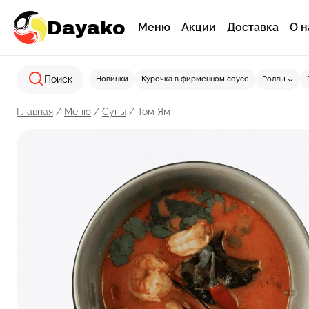
Перейти
Dayako
к
Меню
Акции
Доставка
О н
содержимому
Поиск
Новинки
Курочка в фирменном соусе
Роллы
Главная
/
Меню
/
Супы
/
Том Ям