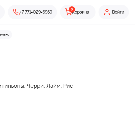
0
+7 771-029-6969
Корзина
Войти
ельно
мпиньоны, Черри, Лайм, Рис