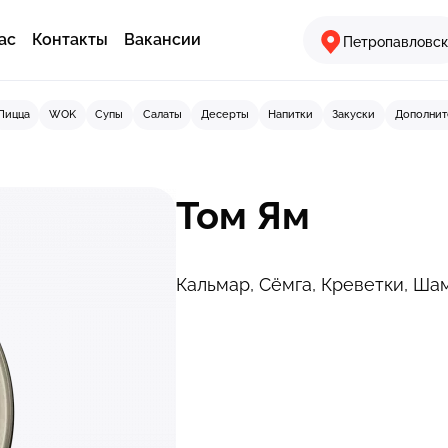
ас
Контакты
Вакансии
Петропавловск
Пицца
WOK
Супы
Салаты
Десерты
Напитки
Закуски
Дополнит
Том Ям
Кальмар, Сёмга, Креветки, Ша