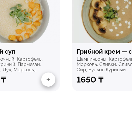
стрый просмотр
Быстрый просм
й суп
Грибной крем — 
очный, Картофель,
Шампиньоны, Картофель
уриный, Пармезан,
Морковь, Сливки, Слив
, Лук, Морковь,…
Сыр, Бульон Куриный
0
₸
1650
₸