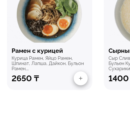
Быстрый просмотр
Бы
Рамен с курицей
Сырны
Курица Рамен, Яйцо Рамен,
Сыр Слив
Шпинат, Лапша, Дайкон, Бульон
Бульен К
Рамен,…
Сухарики
2650
₸
140