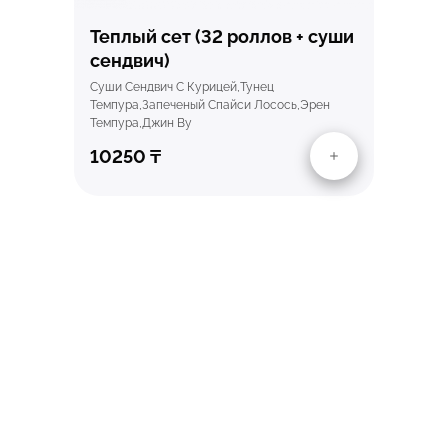
Теплый сет (32 роллов + суши
сендвич)
Суши Сендвич С Курицей,Тунец
Темпура,Запеченый Спайси Лосось,Эрен
Темпура,Джин Ву
10250
₸