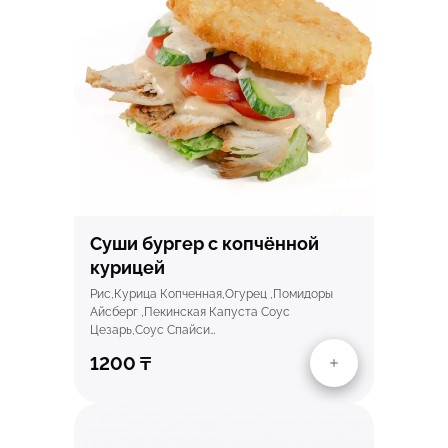
Быстрый просмотр
Суши бургер с копчённой
курицей
Рис,Курица Копченная,Огурец ,Помидоры
Айсберг ,Пекинская Капуста Соус
Цезарь,Соус Спайси…
1200
₸