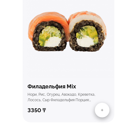
Быстрый просмотр
Филадельфия Mix
Нори, Рис, Огурец, Авокадо, Креветка,
Лосось, Сыр Филадельфия Порция:…
3350
₸