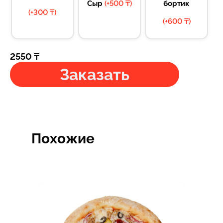
Сыр
(+
500
₸
)
бортик
(+
300
₸
)
(+
600
₸
)
2550
₸
Заказать
Похожие